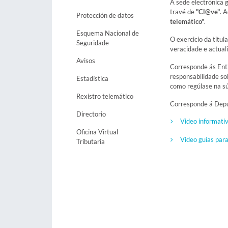
A sede electrónica 
travé de
"Cl@ve"
. 
Protección de datos
telemático"
.
Esquema Nacional de
O exercicio da titul
Seguridade
veracidade e actuali
Avisos
Corresponde ás Entid
responsabilidade sob
Estadística
como regúlase na s
Rexistro telemático
Corresponde á Deput
Directorio
Video informativ
Oficina Virtual
Video guías para
Tributaria