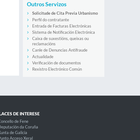
Outros Servizos
Solicitude de Cita Previa Urbanismo
Perfil do contratante
Entrada de Facturas Electrónicas
Sistema de Notificación Electrónica
Caixa de suxestións, queixas ou
reclamacións
Canle de Denuncias Antifraude
Actualidade
Verificación de documentos
Rexistro Electrónico Común
LACES DE INTERESE
oncello de Fene
eputación da Coruña
unta de Galicia
unto Acceso Xeral