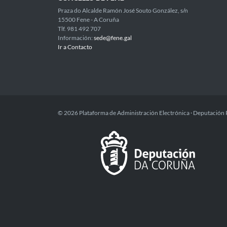
Praza do Alcalde Ramón José Souto González, s/n
15500 Fene - A Coruña
Tlf. 981 492 707
Información:
sede@fene.gal
Ir a Contacto
© 2026 Plataforma de Administración Electrónica · Deputación 