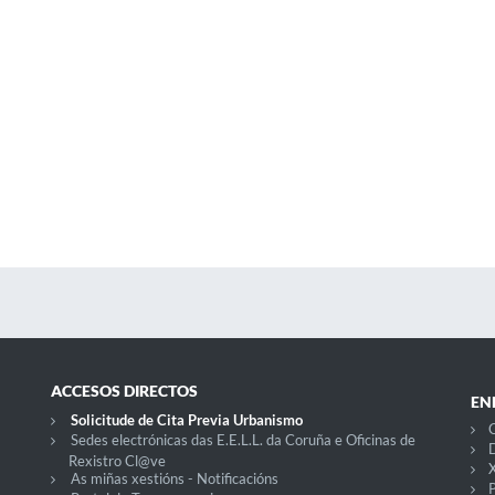
ACCESOS DIRECTOS
EN
Solicitude de Cita Previa Urbanismo
C
Sedes electrónicas das E.E.L.L. da Coruña e Oficinas de
D
Rexistro Cl@ve
X
As miñas xestións - Notificacións
P