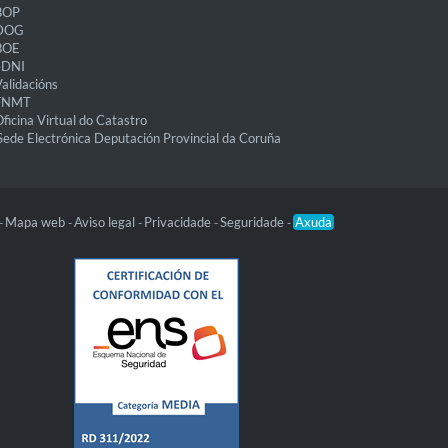
BOP
DOG
BOE
eDNI
alidacións
FNMT
ficina Virtual do Catastro
Sede Electrónica Deputación Provincial da Coruña
Mapa web
Aviso legal
Privacidade
Seguridade
Axuda
-
-
-
-
-