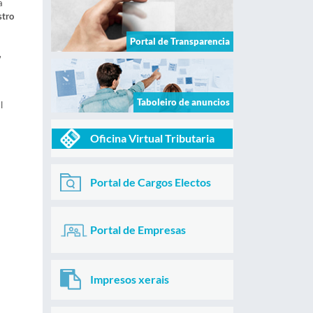
a
stro
Portal de Transparencia
,
Taboleiro de anuncios
l
Oficina Virtual Tributaria
Portal de Cargos Electos
Portal de Empresas
Impresos xerais