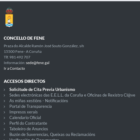
CONCELLO DE FENE
Praza do Alcalde Ramón José Souto González, s/n
15500 Fene - A Coruña
Tlf. 981 492 707
Información:
sede@fene.gal
Ir a Contacto
ACCESOS DIRECTOS
Solicitude de Cita Previa Urbanismo
Sedes electrónicas das E.E.L.L. da Coruña e Oficinas de Rexistro Cl@ve
As miñas xestións - Notificacións
Portal de Transparencia
Impresos xerais
Calendario Oficial
Perfil do Contratante
Taboleiro de Anuncios
Buzón de Suxerencias, Queixas ou Reclamacións