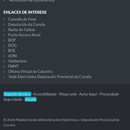
Verificación de Documentos
ENLACES DE INTERESE
Concello de Fene
Deputación da Coruña
Xunta de Galicia
Punto Acceso Xeral
BOP
DOG
BOE
eDNI
Validacións
FNMT
Oficina Virtual do Catastro
Sede Electrónica Deputación Provincial da Coruña
Soporte técnico
Accesibilidade
Mapa web
Aviso legal
Privacidade
-
-
-
-
-
Seguridade
Axuda
-
© 2026 Plataforma de Administración Electrónica · Deputación Provincial da
Coruña