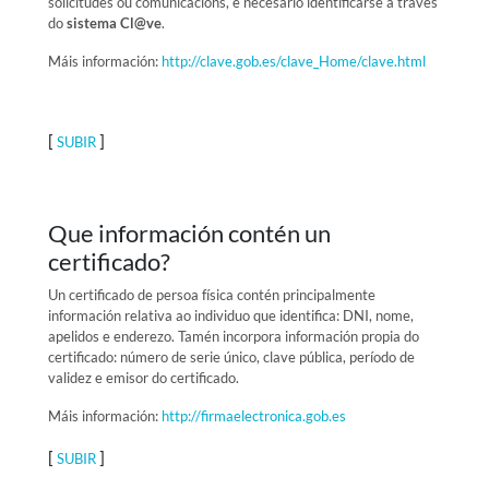
solicitudes ou comunicacións, é necesario identificarse a través
do
sistema Cl@ve
.
Máis información:
http://clave.gob.es/clave_Home/clave.html
[
]
SUBIR
Que información contén un
certificado?
Un certificado de persoa física contén principalmente
información relativa ao individuo que identifica: DNI, nome,
apelidos e enderezo. Tamén incorpora información propia do
certificado: número de serie único, clave pública, período de
validez e emisor do certificado.
Máis información:
http://firmaelectronica.gob.es
[
]
SUBIR