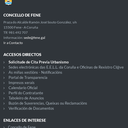
CONCELLO DE FENE
Praza do Alcalde Ramón José Souto González, s/n
15500 Fene - A Coruña
Tlf. 981 492 707
Información:
sede@fene.gal
Ir a Contacto
ACCESOS DIRECTOS
Solicitude de Cita Previa Urbanismo
Sedes electrónicas das E.E.L.L. da Coruña e Oficinas de Rexistro Cl@ve
As miñas xestións - Notificacións
Portal de Transparencia
Impresos xerais
Calendario Oficial
Perfil do Contratante
Taboleiro de Anuncios
Buzón de Suxerencias, Queixas ou Reclamacións
Verificación de Documentos
ENLACES DE INTERESE
Concello de Fene