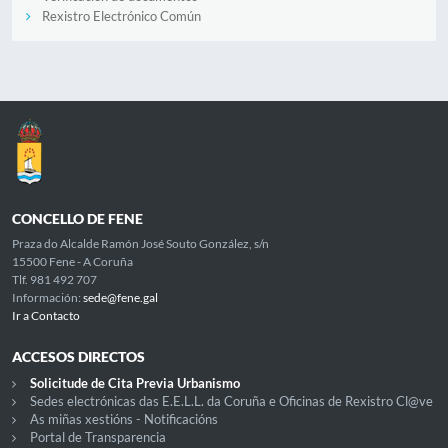
Rexistro Electrónico Común
CONCELLO DE FENE
Praza do Alcalde Ramón José Souto González, s/n
15500 Fene - A Coruña
Tlf. 981 492 707
Información:
sede@fene.gal
Ir a Contacto
ACCESOS DIRECTOS
Solicitude de Cita Previa Urbanismo
Sedes electrónicas das E.E.L.L. da Coruña e Oficinas de Rexistro Cl@ve
As miñas xestións - Notificacións
Portal de Transparencia