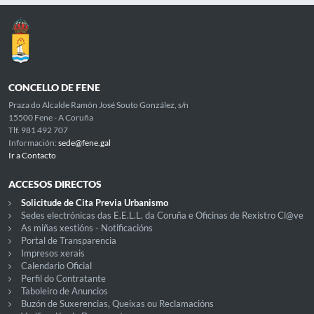
CONCELLO DE FENE
Praza do Alcalde Ramón José Souto González, s/n
15500 Fene - A Coruña
Tlf. 981 492 707
Información:
sede@fene.gal
Ir a Contacto
ACCESOS DIRECTOS
Solicitude de Cita Previa Urbanismo
Sedes electrónicas das E.E.L.L. da Coruña e Oficinas de Rexistro Cl@ve
As miñas xestións - Notificacións
Portal de Transparencia
Impresos xerais
Calendario Oficial
Perfil do Contratante
Taboleiro de Anuncios
Buzón de Suxerencias, Queixas ou Reclamacións