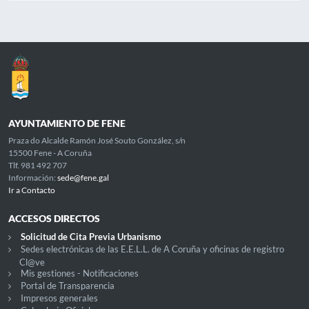
AYUNTAMIENTO DE FENE
Praza do Alcalde Ramón José Souto González, s/n
15500 Fene - A Coruña
Tlf. 981 492 707
Información:
sede@fene.gal
Ir a Contacto
ACCESOS DIRECTOS
Solicitud de Cita Previa Urbanismo
Sedes electrónicas de las E.E.L.L. de A Coruña y oficinas de registro
Cl@ve
Mis gestiones - Notificaciones
Portal de Transparencia
Impresos generales