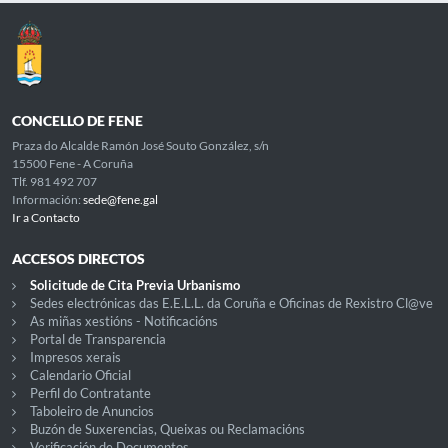
CONCELLO DE FENE
Praza do Alcalde Ramón José Souto González, s/n
15500 Fene - A Coruña
Tlf. 981 492 707
Información:
sede@fene.gal
Ir a Contacto
ACCESOS DIRECTOS
Solicitude de Cita Previa Urbanismo
Sedes electrónicas das E.E.L.L. da Coruña e Oficinas de Rexistro Cl@ve
As miñas xestións - Notificacións
Portal de Transparencia
Impresos xerais
Calendario Oficial
Perfil do Contratante
Taboleiro de Anuncios
Buzón de Suxerencias, Queixas ou Reclamacións
Verificación de Documentos