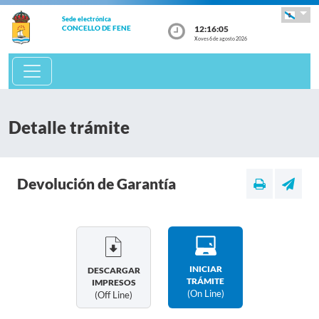
Sede electrónica
12:16:05
CONCELLO DE FENE
Xoves 6 de agosto 2026
Detalle trámite
Devolución de Garantía
INICIAR
DESCARGAR
TRÁMITE
IMPRESOS
(on Line)
(off Line)