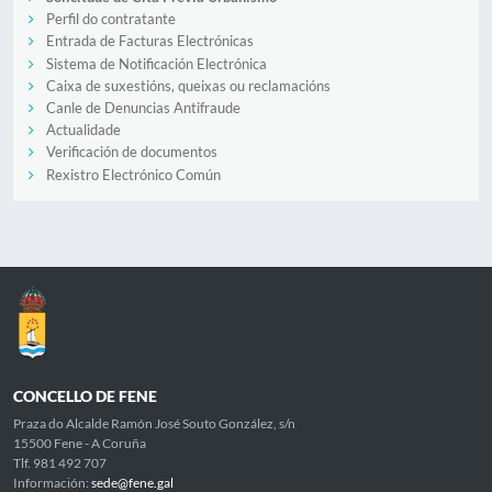
Perfil do contratante
Entrada de Facturas Electrónicas
Sistema de Notificación Electrónica
Caixa de suxestións, queixas ou reclamacións
Canle de Denuncias Antifraude
Actualidade
Verificación de documentos
Rexistro Electrónico Común
CONCELLO DE FENE
Praza do Alcalde Ramón José Souto González, s/n
15500 Fene - A Coruña
Tlf. 981 492 707
Información:
sede@fene.gal