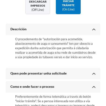
INICIAR
DESCARGAR
TRÁMITE
IMPRESOS
(on Line)
(off Line)
Descrición
O procedemento de "autorización para acometida,
abastecemento de auga e saneamento" ten por obxecto a
expedición dunha autorización que permita á cidadanía
realizar a acometida de auga e/ou rede de sumidoiros desde
a súa propiedade ás tubaxes xerais e dar inicio ao servizo.
Quen pode presentar unha solicitude
Como e onde facer o proceso
Preferentemente de forma telemática a través do botón
"Iniciar trámite". Se a persoa interesada non utiliza a vía
telemática, poderá descargar o impreso ou impresos dende