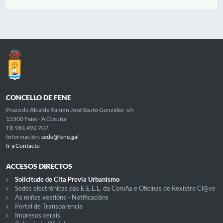
CONCELLO DE FENE
Praza do Alcalde Ramón José Souto González, s/n
15500 Fene - A Coruña
Tlf. 981 492 707
Información:
sede@fene.gal
Ir a Contacto
ACCESOS DIRECTOS
Solicitude de Cita Previa Urbanismo
Sedes electrónicas das E.E.L.L. da Coruña e Oficinas de Rexistro Cl@ve
As miñas xestións - Notificacións
Portal de Transparencia
Impresos xerais