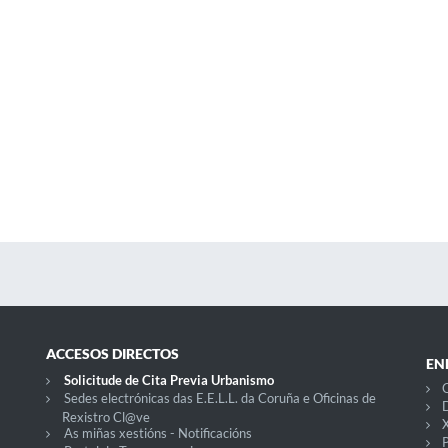
ACCESOS DIRECTOS
EN
Solicitude de Cita Previa Urbanismo
C
Sedes electrónicas das E.E.L.L. da Coruña e Oficinas de
D
Rexistro Cl@ve
X
As miñas xestións - Notificacións
P