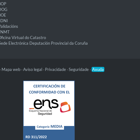
BOP
DOG
BOE
eDNI
alidacións
FNMT
ficina Virtual do Catastro
Sede Electrónica Deputación Provincial da Coruña
Mapa web
Aviso legal
Privacidade
Seguridade
Axuda
-
-
-
-
-