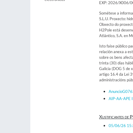
EXP: 2026/X006/
Sométese a informac
S.L.U. Proxecto: hi
Obxecto do proxecto
H2Pole está desenvo
Atlántico, S.A. en 
Isto faise público p
relación anexa a est
sobre os bens afect
trinta (30) días háb
Galicia (DOG 5 de xu
artigo 16.4 da Lei 
administracións públ
AnuncioG076
AIP-AA-APE 
Xustificantes de P
05/06/26 15