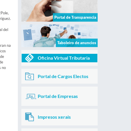
2Pole,
Portal de Transparencia
ríguez.
l del
Taboleiro de anuncios
uran na
icos
 de
Oficina Virtual Tributaria
de
s no
Portal de Cargos Electos
Portal de Empresas
Impresos xerais