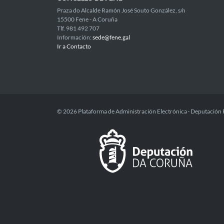
Praza do Alcalde Ramón José Souto González, s/n
15500 Fene - A Coruña
Tlf. 981 492 707
Información:
sede@fene.gal
Ir a Contacto
© 2026 Plataforma de Administración Electrónica · Deputación 