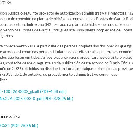
000236
ión pública o seguinte proxecto de autorización administrativa: Promotora: H
droduto de conexión da planta de hidróxeno renovable nas Pontes de García Rod
: transportar o hidróxeno (H2 ) xerado na planta de hidróxeno renovable que
lvendo nas Pontes de García Rodríguez ata unha planta propiedade de Foresta
Mugardos.
ara coñecemento xeral e particular das persoas propietarias dos predios que fig
e acordo, así como das persoas titulares de dereitos reais ou intereses económ
ados que fosen omitidos. As posibles alegacións presentaranse durante o prazo
iles, contados desde o seguinte ao da publicación deste acordo no Diario Oficial 
ño de 2026), dirixidas ao director territorial, en calquera das oficinas prevista
39/2015, do 1 de outubro, do procedemento administrativo común das
icas.
3-130526-0002_gl.pdf
(PDF-4,58 mb )
IN627A 2025-003-0 .pdf
(PDF-378,25 kb )
ublicación:
:30:34
(PDF-75,85 kb )