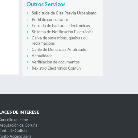
Outros Servizos
Solicitude de Cita Previa Urbanismo
Perfil do contratante
Entrada de Facturas Electrónicas
Sistema de Notificación Electrónica
Caixa de suxestións, queixas ou
reclamacións
Canle de Denuncias Antifraude
Actualidade
Verificación de documentos
Rexistro Electrónico Común
LACES DE INTERESE
oncello de Fene
eputación da Coruña
unta de Galicia
unto Acceso Xeral