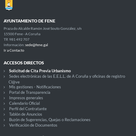
AYUNTAMIENTO DE FENE
Praza do Alcalde Ramón José Souto González, s/n
15500 Fene - A Coruña
Tlf. 981 492 707
Información:
sede@fene.gal
Ir a Contacto
ACCESOS DIRECTOS
Solicitud de Cita Previa Urbanismo
Sedes electrónicas de las E.E.L.L. de A Coruña y oficinas de registro
Cl@ve
Mis gestiones - Notificaciones
Portal de Transparencia
Impresos generales
Calendario Oficial
Perfil del Contratante
Tablón de Anuncios
Buzón de Sugerencias, Quejas o Reclamaciones
Verificación de Documentos