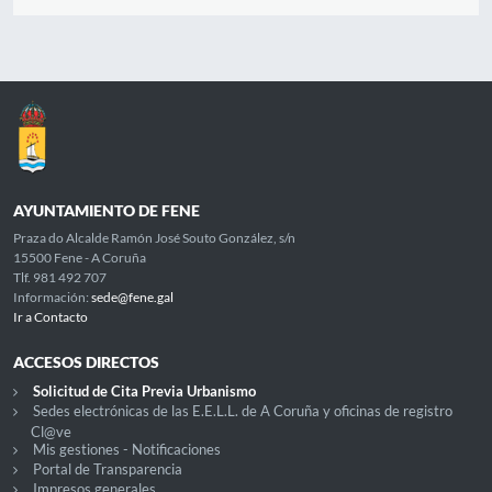
AYUNTAMIENTO DE FENE
Praza do Alcalde Ramón José Souto González, s/n
15500 Fene - A Coruña
Tlf. 981 492 707
Información:
sede@fene.gal
Ir a Contacto
ACCESOS DIRECTOS
Solicitud de Cita Previa Urbanismo
Sedes electrónicas de las E.E.L.L. de A Coruña y oficinas de registro
Cl@ve
Mis gestiones - Notificaciones
Portal de Transparencia
Impresos generales