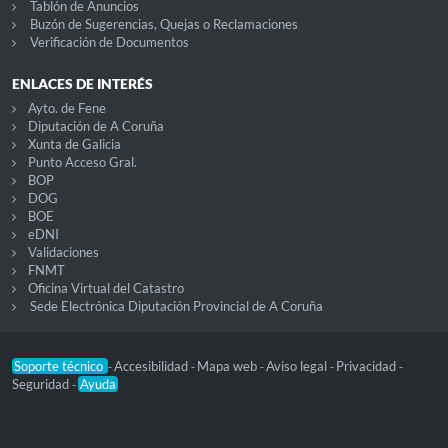
Tablón de Anuncios
Buzón de Sugerencias, Quejas o Reclamaciones
Verificación de Documentos
ENLACES DE INTERÉS
Ayto. de Fene
Diputación de A Coruña
Xunta de Galicia
Punto Acceso Gral.
BOP
DOG
BOE
eDNI
Validaciones
FNMT
Oficina Virtual del Catastro
Sede Electrónica Diputación Provincial de A Coruña
Soporte técnico
Accesibilidad
Mapa web
Aviso legal
Privacidad
-
-
-
-
-
Seguridad
Ayuda
-