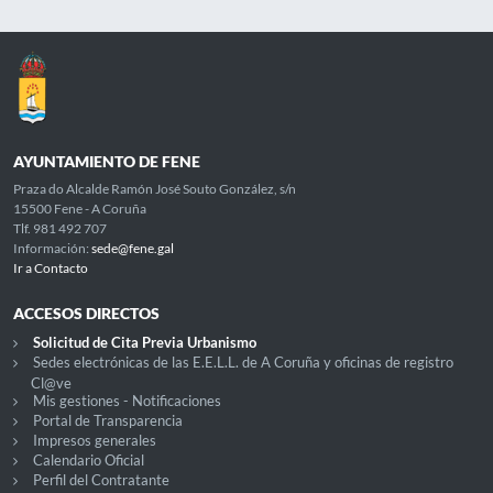
AYUNTAMIENTO DE FENE
Praza do Alcalde Ramón José Souto González, s/n
15500 Fene - A Coruña
Tlf. 981 492 707
Información:
sede@fene.gal
Ir a Contacto
ACCESOS DIRECTOS
Solicitud de Cita Previa Urbanismo
Sedes electrónicas de las E.E.L.L. de A Coruña y oficinas de registro
Cl@ve
Mis gestiones - Notificaciones
Portal de Transparencia
Impresos generales
Calendario Oficial
Perfil del Contratante